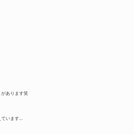
とがあります笑
えています…
、