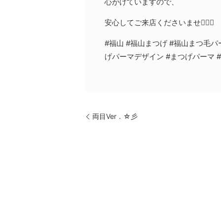
心がけていますので、
安心してご来店くださいませ💁‍♀️✨
#福山 #福山まつげ #福山まつ毛パ
げパーマデザイン #まつげパーマ 
両目Ver．☆彡