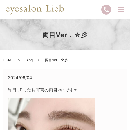
両目Ver．☆彡
HOME
Blog
両目Ver．☆彡
2024/09/04
昨日UPしたお写真の両目ver.です⭐️