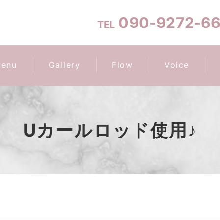
090-9272-6
TEL
enu
Gallery
Flow
Voice
Uカールロッド使用♪