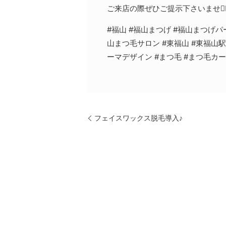
ご来店の際ぜひご提示下さいませ🙆‍♀
#福山 #福山まつげ #福山まつげパ
山まつ毛サロン #東福山 #東福山駅
ーマデザイン #まつ毛 #まつ毛カ
フェイスワックス脱毛導入♪