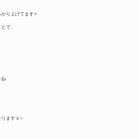
かり上げてます⭐️
ことで、
、
👍
ります☺️✨