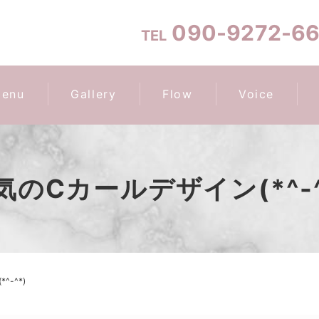
090-9272-6
TEL
enu
Gallery
Flow
Voice
気のCカールデザイン(*^-^
-^*)