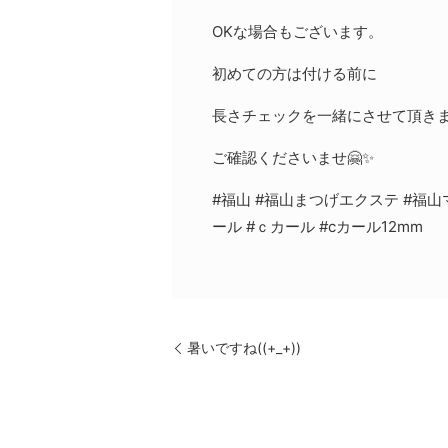
OKな場合もございます。
初めての方は付ける前に
長さチェックを一緒にさせて頂き
ご確認くださいませ🤗✨
#福山 #福山まつげエクステ #福山
ール #ｃカール #cカール12mm
暑いですね((+_+))