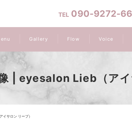
090-9272-6
TEL
enu
Gallery
Flow
Voice
| eyesalon Lieb（
eb（アイサロン リープ）